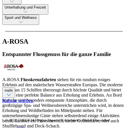
Unterhaltung und Freizeit
Sport und Wellness
A-ROSA
Entspannter Flussgenuss für die ganze Familie
A-ROSA
Flusskreuzfahrten
stehen für ein rundum rosiges
Erlebnis auf den malerischen Wasserstraßen Europas. Die moderne
Flotte aus 15 Schiffen überzeugt durch höchste Qualität und bietet
mehr
Gästen eine perfekte Balance aus Erholung und Erlebnis. An Bord
herrscht eine besonders entspannte Atmosphäre, die durch
Kabine wählen
großzügige Spa- und Wellnessbereiche unterstrichen wird, in denen
Erholung und Wohlbefinden im Mittelpunkt stehen. Für
unternehmenslustige Gäste stehen selbstredend einige Aktivitäten
© 2026 CHECK24 Vergleichsportal Kreuzfahrten GmbH Düsseldorf
bereit, darunter ein Fitnessbereich, kleine Golfturniere, oder auch
Shuffleboard und Deck-Schach.