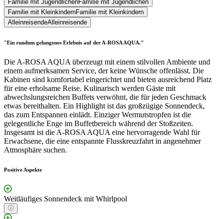
Familie mit Jugendlichen
Familie mit Jugendlichen
Familie mit Kleinkindern
Familie mit Kleinkindern
Alleinreisende
Alleinreisende
"Ein rundum gelungenes Erlebnis auf der A-ROSA AQUA."
Die A-ROSA AQUA überzeugt mit einem stilvollen Ambiente und
einem aufmerksamen Service, der keine Wünsche offenlässt. Die
Kabinen sind komfortabel eingerichtet und bieten ausreichend Platz
für eine erholsame Reise. Kulinarisch werden Gäste mit
abwechslungsreichen Buffets verwöhnt, die für jeden Geschmack
etwas bereithalten. Ein Highlight ist das großzügige Sonnendeck,
das zum Entspannen einlädt. Einziger Wermutstropfen ist die
gelegentliche Enge im Buffetbereich während der Stoßzeiten.
Insgesamt ist die A-ROSA AQUA eine hervorragende Wahl für
Erwachsene, die eine entspannte Flusskreuzfahrt in angenehmer
Atmosphäre suchen.
Positive Aspekte
Weitläufiges Sonnendeck mit Whirlpool