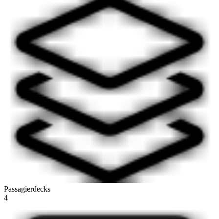
Passagierdecks
4