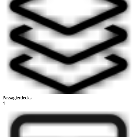
Passagierdecks
4