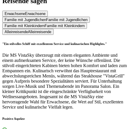
Reisende sagen
Erwachsene
Erwachsene
Familie mit Jugendlichen
Familie mit Jugendlichen
Familie mit Kleinkindern
Familie mit Kleinkindern
Alleinreisende
Alleinreisende
"Ein stilvolles Schiff mit exzellentem Service und kulinarischen Highlights."
Die MS VistaSky überzeugt mit einem eleganten Ambiente und
einem aufmerksamen Service, der keine Wünsche offenlässt. Die
stilvoll eingerichteten Kabinen bieten hohen Komfort und laden zum
Entspannen ein. Kulinarisch verwöhnt das Hauptrestaurant mit
abwechslungsreichen Menüs, während das Steakhouse "VistaGrill"
gegen Aufpreis besondere Spezialitäten serviert. Für Unterhaltung
sorgen Live-Musik und Themenabende im Panorama Salon. Ein
kleiner Kritikpunkt ist die eingeschränkte Verfügbarkeit von
Wellnessangeboten. Insgesamt ist die MS VistaSky eine
hervorragende Wahl für Erwachsene, die Wert auf Stil, exzellenten
Service und kulinarische Vielfalt legen.
Positive Aspekte