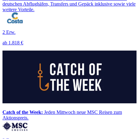
deutschen Abflughäfen, Transfers und Gepäck inklusive sowie viele
weitere Vorteile.
2 Erw.
ab
1.818 €
Catch of the Week:
Jeden Mittwoch neue MSC Reisen zum
Aktionspreis.