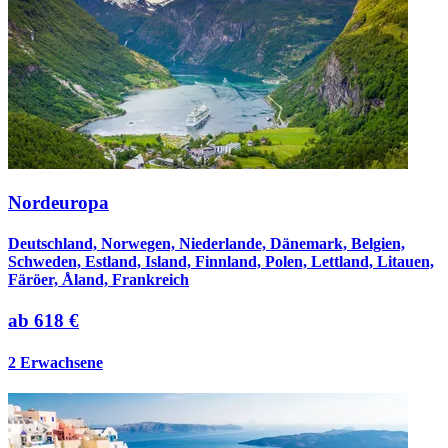
Nordeuropa
Deutschland, Norwegen, Niederlande, Dänemark, Belgien,
Schweden, Estland, Island, Finnland, Polen, Lettland, Litauen,
Färöer, Åland, Frankreich
ab
618 €
2 Erwachsene