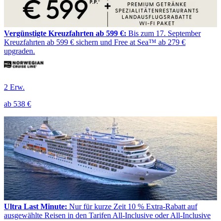
Vergünstigte Kreuzfahrten ab 599 €:
Bis zum 17. September
Kreuzfahrten ab 599 € sichern und Free at Sea™ ab 279 €
upgraden.
2 Erw.
ab
538 €
Ultra Last Minute:
Nur für kurze Zeit 10 % Extra-Rabatt auf
ausgewählte Reisen in den Tarifen All-Inclusive oder All-Inclusive