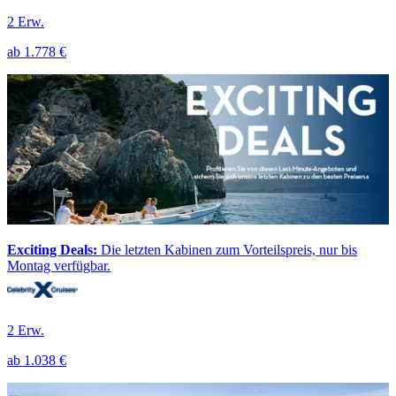
2 Erw.
ab
1.778 €
Exciting Deals:
Die letzten Kabinen zum Vorteilspreis, nur bis
Montag verfügbar.
2 Erw.
ab
1.038 €