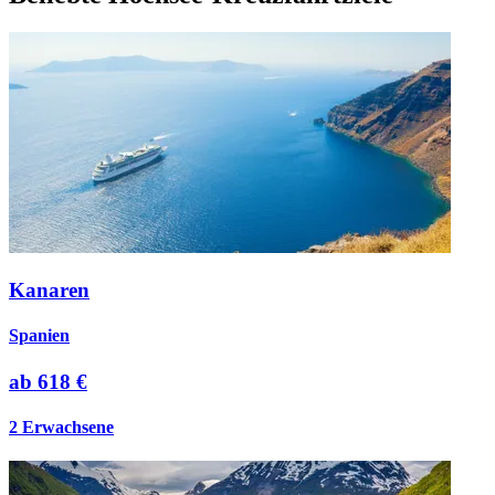
Kanaren
Spanien
ab
618 €
2 Erwachsene