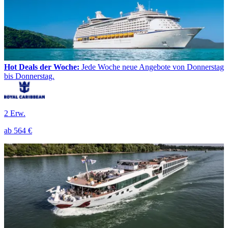
Hot Deals der Woche:
Jede Woche neue Angebote von Donnerstag
bis Donnerstag.
2 Erw.
ab
564 €