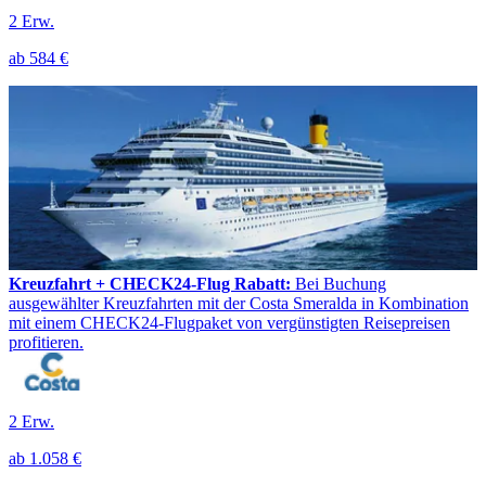
2 Erw.
ab
584 €
Kreuzfahrt + CHECK24-Flug Rabatt:
Bei Buchung
ausgewählter Kreuzfahrten mit der Costa Smeralda in Kombination
mit einem CHECK24-Flugpaket von vergünstigten Reisepreisen
profitieren.
2 Erw.
ab
1.058 €