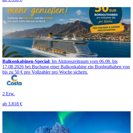
Balkonkabinen-Special:
Im Aktionszeitraum vom 06.08. bis
17.08.2026 bei Buchung einer Balkonkabine ein Bordguthaben von
bis zu 50 € pro Vollzahler pro Woche sichern.
2 Erw.
ab
3.818 €