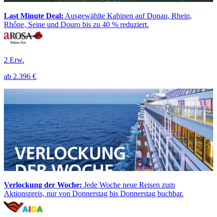
Last Minute Deal:
Ausgewählte Kabinen auf Donau, Rhein,
Rhône, Seine und Douro bis zu 40 % reduziert.
2 Erw.
ab
2.396 €
Verlockung der Woche:
Jede Woche neue Reisen zum
Aktionspreis, nur von Donnerstag bis Donnerstag buchbar.