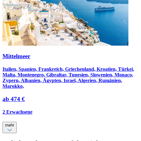
Mittelmeer
Italien, Spanien, Frankreich, Griechenland, Kroatien, Türkei,
Malta, Montenegro, Gibraltar, Tunesien, Slowenien, Monaco,
Zypern, Albanien, Ägypten, Israel, Algerien, Rumänien,
Marokko,
ab
474 €
2 Erwachsene
mehr