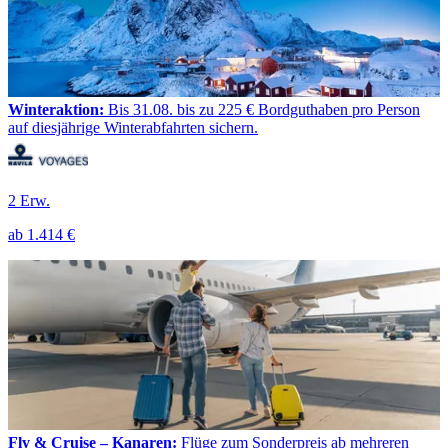
Winteraktion:
Bis 31.08. bis zu 225 € Bordguthaben pro Person
auf diesjährige Winterabfahrten sichern.
2 Erw.
ab
1.414 €
Fly & Cruise – Kanaren:
Flüge zum Sonderpreis ab mehreren