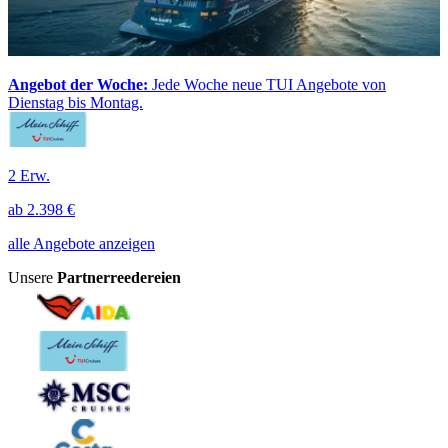
Angebot der Woche:
Jede Woche neue TUI Angebote von
Dienstag bis Montag.
2 Erw.
ab
2.398 €
alle Angebote anzeigen
Unsere
Partnerreedereien