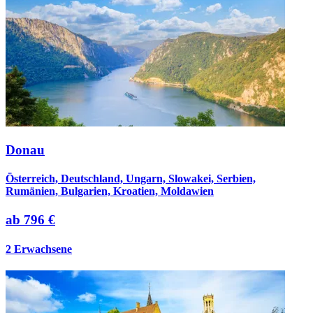
Donau
Österreich, Deutschland, Ungarn, Slowakei, Serbien,
Rumänien, Bulgarien, Kroatien, Moldawien
ab
796 €
2 Erwachsene