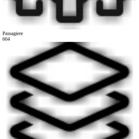
Passagiere
604