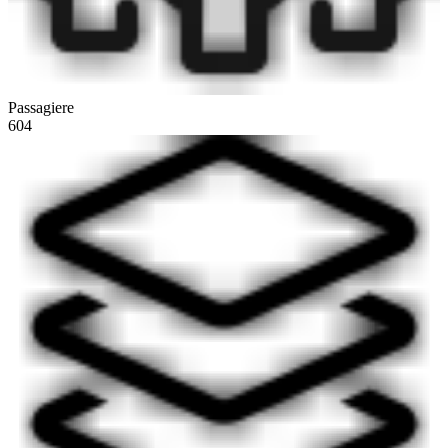
Passagiere
604