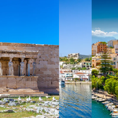
 ein verbessertes Nutzungserlebnis zu servieren und dieses kontinuier
sen” können Sie Ihre persönlichen Präferenzen festlegen. Dies ist au
.