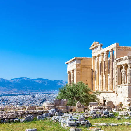
Nur notwendige Cookies
Unvergleichlich lecker
Mit dem Klick auf „geht klar” ermöglichen Sie uns Ihnen über Cookies
personalisierte Werbung und passende Angebote anzeigen. Über „anpas
Cookies” werden lediglich technisch notwendige Cookies gespeichert
Anpassen
Geht klar
Datenschutzerklärung
Cookierichtlinie
Impressum
« zurück
Ihre Cookie-Präferenzen verwalten
Wählen Sie, welche Cookies Sie auf check24.de akzeptieren.
Die Cookierichtlinie finden Sie
hier.
Notwendig