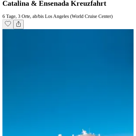
Catalina & Ensenada Kreuzfahrt
6 Tage, 3 Orte, ab/bis Los Angeles (World Cruise Center)