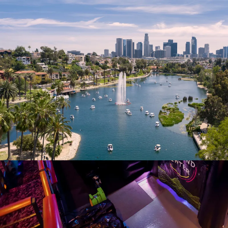
Nur notwendige Cookies
Unvergleichlich lecker
Mit dem Klick auf „geht klar” ermöglichen Sie uns Ihnen über Cookies
personalisierte Werbung und passende Angebote anzeigen. Über „anpas
Cookies” werden lediglich technisch notwendige Cookies gespeichert
Anpassen
Geht klar
Datenschutzerklärung
Cookierichtlinie
Impressum
« zurück
Ihre Cookie-Präferenzen verwalten
Wählen Sie, welche Cookies Sie auf check24.de akzeptieren.
Die Cookierichtlinie finden Sie
hier.
Notwendig