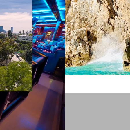
 ein verbessertes Nutzungserlebnis zu servieren und dieses kontinuier
sen” können Sie Ihre persönlichen Präferenzen festlegen. Dies ist au
.