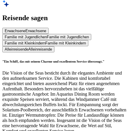
Reisende sagen
Erwachsene
Erwachsene
Familie mit Jugendlichen
Familie mit Jugendlichen
Familie mit Kleinkindern
Familie mit Kleinkindern
Alleinreisende
Alleinreisende
"Ein Schiff, das mit seinem Charme und exzellentem Service überzeugt."
Die Vision of the Seas besticht durch ihr elegantes Ambiente und
den aufmerksamen Service. Die Kabinen sind komfortabel
eingerichtet und bieten ausreichend Platz für einen angenehmen
Aufenthalt. Besonders hervorzuheben ist das vielfältige
gastronomische Angebot: Im Aquarius Dining Room werden
exquisite Speisen serviert, während das Windjammer Café mit
abwechslungsreichen Buffets lockt. Für Entspannung sorgt der
Solarium-Poolbereich, der ausschließlich Erwachsenen vorbehalten
ist. Einziger Wermutstropfen: Die Preise für Landausflüge können
als hoch empfunden werden. Insgesamt ist die Vision of the Seas
eine hervorragende Wahl für Erwachsene, die Wert auf Stil,
Komfort und exzellenten Service legen.