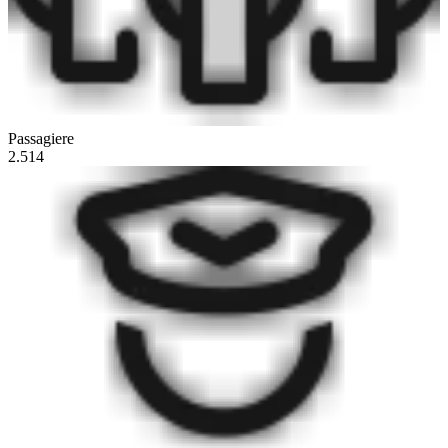
Passagiere
2.514