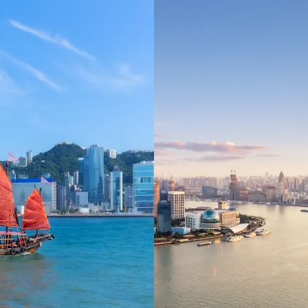
 ein verbessertes Nutzungserlebnis zu servieren und dieses kontinuier
sen” können Sie Ihre persönlichen Präferenzen festlegen. Dies ist au
.