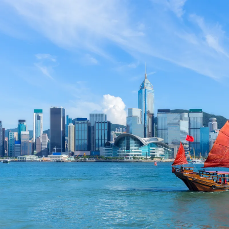
Nur notwendige Cookies
Unvergleichlich lecker
Mit dem Klick auf „geht klar” ermöglichen Sie uns Ihnen über Cookies
personalisierte Werbung und passende Angebote anzeigen. Über „anpas
Cookies” werden lediglich technisch notwendige Cookies gespeichert
Anpassen
Geht klar
Datenschutzerklärung
Cookierichtlinie
Impressum
« zurück
Ihre Cookie-Präferenzen verwalten
Wählen Sie, welche Cookies Sie auf check24.de akzeptieren.
Die Cookierichtlinie finden Sie
hier.
Notwendig