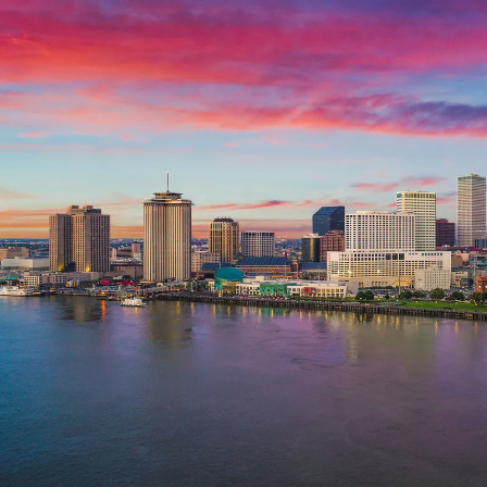
Nur notwendige Cookies
Unvergleichlich lecker
Mit dem Klick auf „geht klar” ermöglichen Sie uns Ihnen über Cookies
personalisierte Werbung und passende Angebote anzeigen. Über „anpas
Cookies” werden lediglich technisch notwendige Cookies gespeichert
Anpassen
Geht klar
Datenschutzerklärung
Cookierichtlinie
Impressum
« zurück
Ihre Cookie-Präferenzen verwalten
Wählen Sie, welche Cookies Sie auf check24.de akzeptieren.
Die Cookierichtlinie finden Sie
hier.
Notwendig