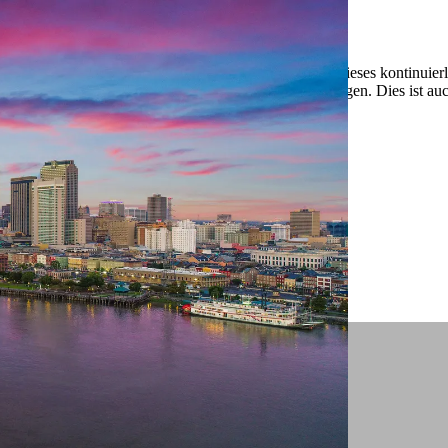
 ein verbessertes Nutzungserlebnis zu servieren und dieses kontinuier
sen” können Sie Ihre persönlichen Präferenzen festlegen. Dies ist au
.