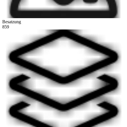
Besatzung
859