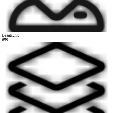
Besatzung
859