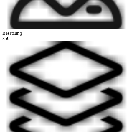
Besatzung
859