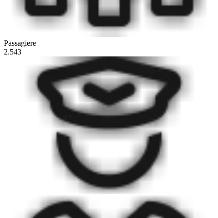
Passagiere
2.543