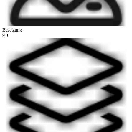
Besatzung
910