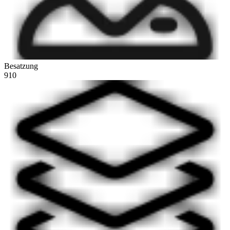
Besatzung
910