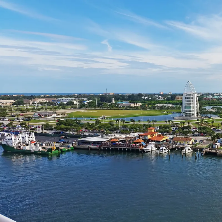
Nur notwendige Cookies
Unvergleichlich lecker
Mit dem Klick auf „geht klar” ermöglichen Sie uns Ihnen über Cookies
personalisierte Werbung und passende Angebote anzeigen. Über „anpas
Cookies” werden lediglich technisch notwendige Cookies gespeichert
Anpassen
Geht klar
Datenschutzerklärung
Cookierichtlinie
Impressum
« zurück
Ihre Cookie-Präferenzen verwalten
Wählen Sie, welche Cookies Sie auf check24.de akzeptieren.
Die Cookierichtlinie finden Sie
hier.
Notwendig