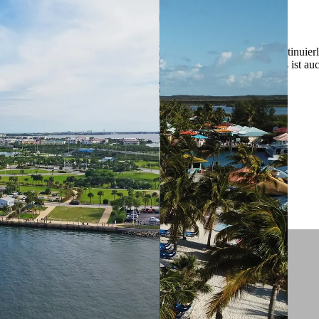
 ein verbessertes Nutzungserlebnis zu servieren und dieses kontinuier
sen” können Sie Ihre persönlichen Präferenzen festlegen. Dies ist au
.