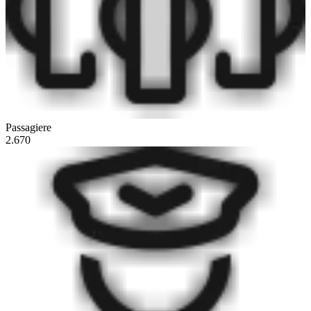
Passagiere
2.670