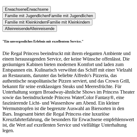
Erwachsene
Erwachsene
Familie mit Jugendlichen
Familie mit Jugendlichen
Familie mit Kleinkindern
Familie mit Kleinkindern
Alleinreisende
Alleinreisende
"Ein unvergessliches Erlebnis mit exzellentem Service."
Die Regal Princess beeindruckt mit ihrem eleganten Ambiente und
einem herausragenden Service, der keine Wünsche offenlässt. Die
geräumigen Kabinen bieten modernen Komfort und laden zum
Entspannen ein. Kulinarisch verwöhnt das Schiff mit einer Vielzahl
an Restaurants, darunter das beliebte Alfredo's Pizzeria, das
authentische neapolitanische Pizzen serviert, und das Crown Grill,
bekannt für seine erstklassigen Steaks und Meeresfrüchte. Für
Unterhaltung sorgen Broadway-ähnliche Shows im Princess Theater
sowie das beeindruckende Princess WaterColor Fantasy®, eine
faszinierende Licht- und Wassershow am Abend. Ein kleiner
Wermutstropfen ist die begrenzte Auswahl an Biersorten in den
Bars. Insgesamt bietet die Regal Princess eine luxuriöse
Kreuzfahrterfahrung, die besonders für Erwachsene empfehlenswert
ist, die Wert auf exzellenten Service und vielfältige Unterhaltung
legen.