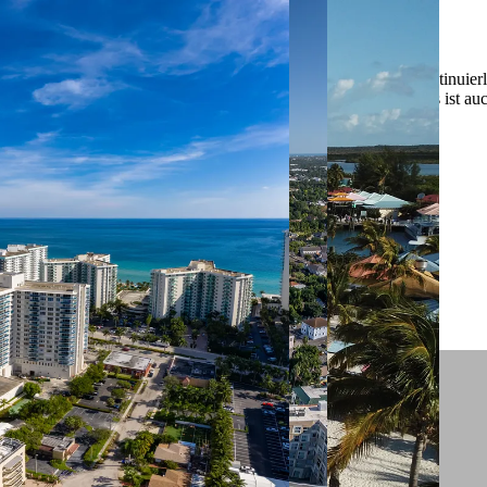
 ein verbessertes Nutzungserlebnis zu servieren und dieses kontinuier
sen” können Sie Ihre persönlichen Präferenzen festlegen. Dies ist au
.