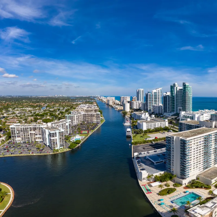
Nur notwendige Cookies
Unvergleichlich lecker
Mit dem Klick auf „geht klar” ermöglichen Sie uns Ihnen über Cookies
personalisierte Werbung und passende Angebote anzeigen. Über „anpas
Cookies” werden lediglich technisch notwendige Cookies gespeichert
Anpassen
Geht klar
Datenschutzerklärung
Cookierichtlinie
Impressum
« zurück
Ihre Cookie-Präferenzen verwalten
Wählen Sie, welche Cookies Sie auf check24.de akzeptieren.
Die Cookierichtlinie finden Sie
hier.
Notwendig