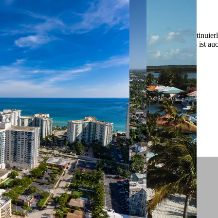
 ein verbessertes Nutzungserlebnis zu servieren und dieses kontinuier
sen” können Sie Ihre persönlichen Präferenzen festlegen. Dies ist au
.