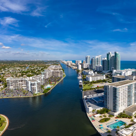
Nur notwendige Cookies
Unvergleichlich lecker
Mit dem Klick auf „geht klar” ermöglichen Sie uns Ihnen über Cookies
personalisierte Werbung und passende Angebote anzeigen. Über „anpas
Cookies” werden lediglich technisch notwendige Cookies gespeichert
Anpassen
Geht klar
Datenschutzerklärung
Cookierichtlinie
Impressum
« zurück
Ihre Cookie-Präferenzen verwalten
Wählen Sie, welche Cookies Sie auf check24.de akzeptieren.
Die Cookierichtlinie finden Sie
hier.
Notwendig