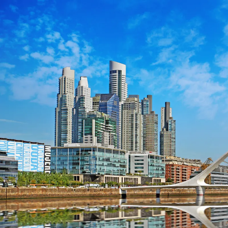
Nur notwendige Cookies
Unvergleichlich lecker
Mit dem Klick auf „geht klar” ermöglichen Sie uns Ihnen über Cookies
personalisierte Werbung und passende Angebote anzeigen. Über „anpas
Cookies” werden lediglich technisch notwendige Cookies gespeichert
Anpassen
Geht klar
Datenschutzerklärung
Cookierichtlinie
Impressum
« zurück
Ihre Cookie-Präferenzen verwalten
Wählen Sie, welche Cookies Sie auf check24.de akzeptieren.
Die Cookierichtlinie finden Sie
hier.
Notwendig