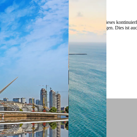
 ein verbessertes Nutzungserlebnis zu servieren und dieses kontinuier
sen” können Sie Ihre persönlichen Präferenzen festlegen. Dies ist au
.