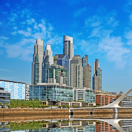
Nur notwendige Cookies
Unvergleichlich lecker
Mit dem Klick auf „geht klar” ermöglichen Sie uns Ihnen über Cookies
personalisierte Werbung und passende Angebote anzeigen. Über „anpas
Cookies” werden lediglich technisch notwendige Cookies gespeichert
Anpassen
Geht klar
Datenschutzerklärung
Cookierichtlinie
Impressum
« zurück
Ihre Cookie-Präferenzen verwalten
Wählen Sie, welche Cookies Sie auf check24.de akzeptieren.
Die Cookierichtlinie finden Sie
hier.
Notwendig