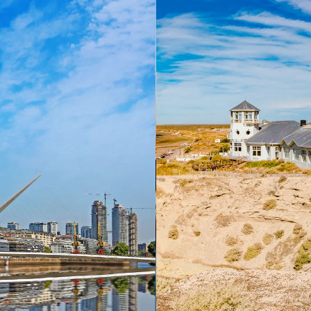
 ein verbessertes Nutzungserlebnis zu servieren und dieses kontinuier
sen” können Sie Ihre persönlichen Präferenzen festlegen. Dies ist au
.