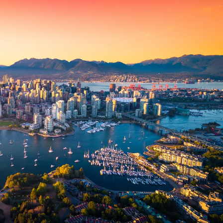
 ein verbessertes Nutzungserlebnis zu servieren und dieses kontinuier
sen” können Sie Ihre persönlichen Präferenzen festlegen. Dies ist au
.