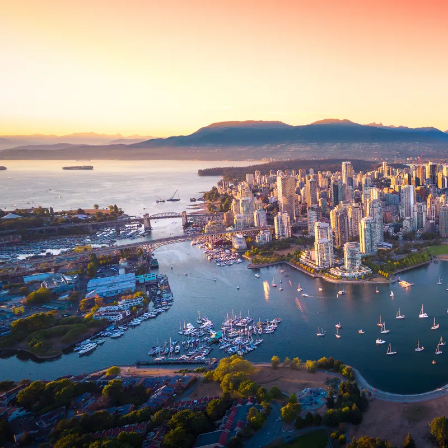
Nur notwendige Cookies
Unvergleichlich lecker
Mit dem Klick auf „geht klar” ermöglichen Sie uns Ihnen über Cookies
personalisierte Werbung und passende Angebote anzeigen. Über „anpas
Cookies” werden lediglich technisch notwendige Cookies gespeichert
Anpassen
Geht klar
Datenschutzerklärung
Cookierichtlinie
Impressum
« zurück
Ihre Cookie-Präferenzen verwalten
Wählen Sie, welche Cookies Sie auf check24.de akzeptieren.
Die Cookierichtlinie finden Sie
hier.
Notwendig