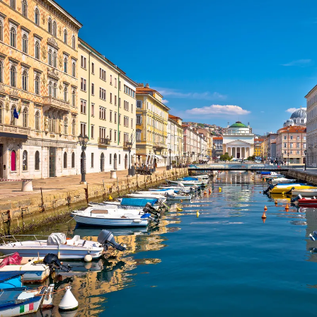
Nur notwendige Cookies
Unvergleichlich lecker
Mit dem Klick auf „geht klar” ermöglichen Sie uns Ihnen über Cookies
personalisierte Werbung und passende Angebote anzeigen. Über „anpas
Cookies” werden lediglich technisch notwendige Cookies gespeichert
Anpassen
Geht klar
Datenschutzerklärung
Cookierichtlinie
Impressum
« zurück
Ihre Cookie-Präferenzen verwalten
Wählen Sie, welche Cookies Sie auf check24.de akzeptieren.
Die Cookierichtlinie finden Sie
hier.
Notwendig