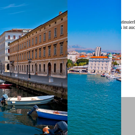
 ein verbessertes Nutzungserlebnis zu servieren und dieses kontinuier
sen” können Sie Ihre persönlichen Präferenzen festlegen. Dies ist au
.