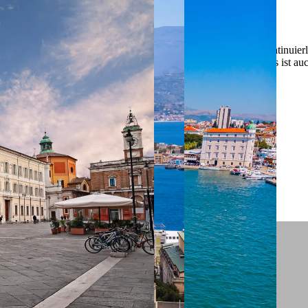
 ein verbessertes Nutzungserlebnis zu servieren und dieses kontinuier
sen” können Sie Ihre persönlichen Präferenzen festlegen. Dies ist au
.