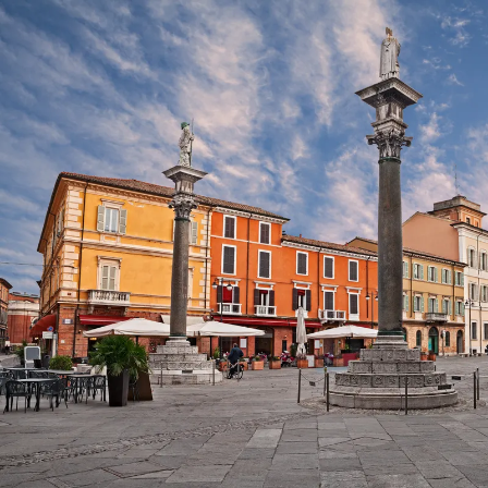
Nur notwendige Cookies
Unvergleichlich lecker
Mit dem Klick auf „geht klar” ermöglichen Sie uns Ihnen über Cookies
personalisierte Werbung und passende Angebote anzeigen. Über „anpas
Cookies” werden lediglich technisch notwendige Cookies gespeichert
Anpassen
Geht klar
Datenschutzerklärung
Cookierichtlinie
Impressum
« zurück
Ihre Cookie-Präferenzen verwalten
Wählen Sie, welche Cookies Sie auf check24.de akzeptieren.
Die Cookierichtlinie finden Sie
hier.
Notwendig