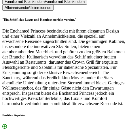
Familie mit Kleinkindern
Familie mit Kleinkindern
Alleinreisende
Alleinreisende
"Ein Schiff, das Luxus und Komfort perfekt vereint."
Die Enchanted Princess beeindruckt mit ihrem eleganten Design
und einer Vielzahl an Annehmlichkeiten, die speziell auf
erwachsene Reisende zugeschnitten sind. Die geräumigen Kabinen,
insbesondere die innovativen Sky Suiten, bieten einen
atemberaubenden Meerblick und gehören zu den größten Balkonen
der Branche. Kulinarisch verwöhnt das Schiff mit einer breiten
Auswahl an Restaurants, darunter das Crown Grill für exquisite
Fleischgerichte und Sabatini's für italienische Spezialitäten. Für
Entspannung sorgt der exklusive Erwachsenenbereich The
Sanctuary, während das Freilichtkino Movies under the Stars
abendliche Unterhaltung unter dem Sternenhimmel bietet. Geringes
Wellnessangebot, das für einige Gäste nicht den Erwartungen
entsprach. Insgesamt bietet die Enchanted Princess jedoch ein
hochwertiges Kreuzfahrterlebnis, das Luxus und Komfort
harmonisch verbindet und somit ideal für erwachsene Reisende ist.
Positive Aspekte