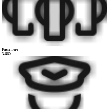
Passagiere
3.660