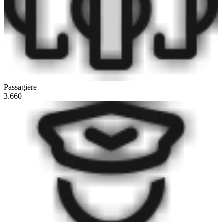
Passagiere
3.660