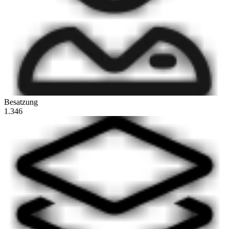
Besatzung
1.346