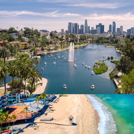
Nur notwendige Cookies
Unvergleichlich lecker
Mit dem Klick auf „geht klar” ermöglichen Sie uns Ihnen über Cookies
personalisierte Werbung und passende Angebote anzeigen. Über „anpas
Cookies” werden lediglich technisch notwendige Cookies gespeichert
Anpassen
Geht klar
Datenschutzerklärung
Cookierichtlinie
Impressum
« zurück
Ihre Cookie-Präferenzen verwalten
Wählen Sie, welche Cookies Sie auf check24.de akzeptieren.
Die Cookierichtlinie finden Sie
hier.
Notwendig