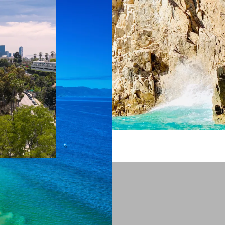
 ein verbessertes Nutzungserlebnis zu servieren und dieses kontinuier
sen” können Sie Ihre persönlichen Präferenzen festlegen. Dies ist au
.