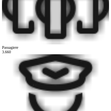
Passagiere
3.660