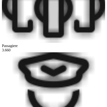
Passagiere
3.660