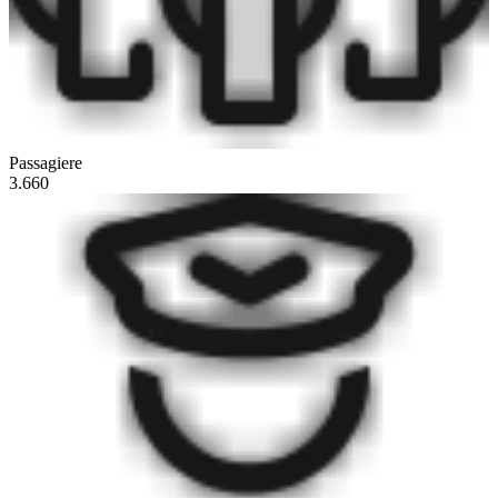
Passagiere
3.660