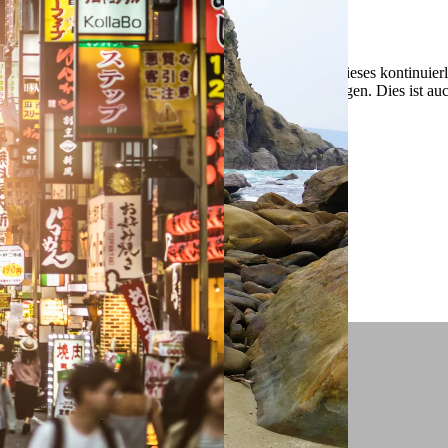
 ein verbessertes Nutzungserlebnis zu servieren und dieses kontinuier
sen” können Sie Ihre persönlichen Präferenzen festlegen. Dies ist au
.