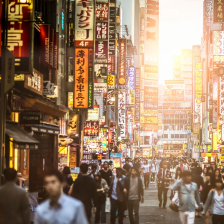
Nur notwendige Cookies
Unvergleichlich lecker
Mit dem Klick auf „geht klar” ermöglichen Sie uns Ihnen über Cookies
personalisierte Werbung und passende Angebote anzeigen. Über „anpas
Cookies” werden lediglich technisch notwendige Cookies gespeichert
Anpassen
Geht klar
Datenschutzerklärung
Cookierichtlinie
Impressum
« zurück
Ihre Cookie-Präferenzen verwalten
Wählen Sie, welche Cookies Sie auf check24.de akzeptieren.
Die Cookierichtlinie finden Sie
hier.
Notwendig