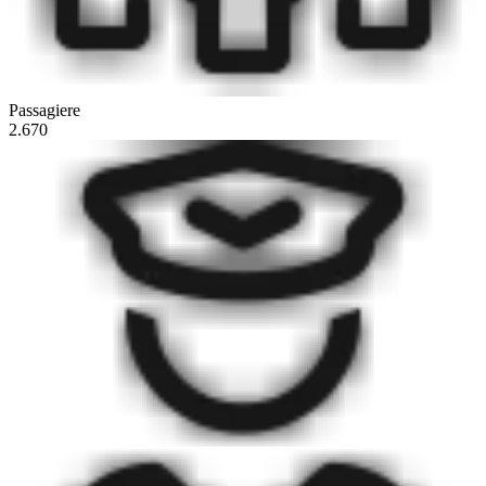
Passagiere
2.670