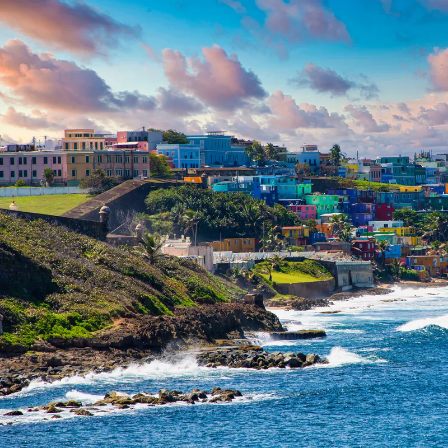
Nur notwendige Cookies
Unvergleichlich lecker
Mit dem Klick auf „geht klar” ermöglichen Sie uns Ihnen über Cookies
personalisierte Werbung und passende Angebote anzeigen. Über „anpas
Cookies” werden lediglich technisch notwendige Cookies gespeichert
Anpassen
Geht klar
Datenschutzerklärung
Cookierichtlinie
Impressum
« zurück
Ihre Cookie-Präferenzen verwalten
Wählen Sie, welche Cookies Sie auf check24.de akzeptieren.
Die Cookierichtlinie finden Sie
hier.
Notwendig