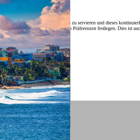
 ein verbessertes Nutzungserlebnis zu servieren und dieses kontinuier
sen” können Sie Ihre persönlichen Präferenzen festlegen. Dies ist au
.