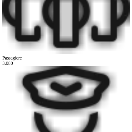
Passagiere
3.080