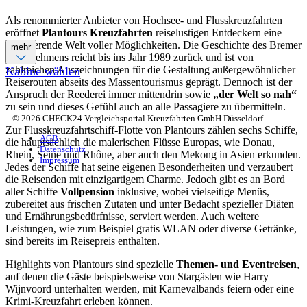
Als renommierter Anbieter von Hochsee- und Flusskreuzfahrten
eröffnet
Plantours Kreuzfahrten
reiselustigen Entdeckern eine
faszinierende Welt voller Möglichkeiten. Die Geschichte des Bremer
mehr
Unternehmens reicht bis ins Jahr 1989 zurück und ist von
zahlreichen Auszeichnungen für die Gestaltung außergewöhnlicher
Kabine wählen
Reiserouten abseits des Massentourismus geprägt. Dennoch ist der
Anspruch der Reederei immer mittendrin sowie
„der Welt so nah“
zu sein und dieses Gefühl auch an alle Passagiere zu übermitteln.
© 2026 CHECK24 Vergleichsportal Kreuzfahrten GmbH Düsseldorf
Zur Flusskreuzfahrtschiff-Flotte von Plantours zählen sechs Schiffe,
AGB
die hauptsächlich die malerischen Flüsse Europas, wie Donau,
Datenschutz
Rhein, Seine und Rhône, aber auch den Mekong in Asien erkunden.
Impressum
Jedes der Schiffe hat seine eigenen Besonderheiten und verzaubert
die Reisenden mit einzigartigem Charme. Jedoch gibt es an Bord
aller Schiffe
Vollpension
inklusive, wobei vielseitige Menüs,
zubereitet aus frischen Zutaten und unter Bedacht spezieller Diäten
und Ernährungsbedürfnisse, serviert werden. Auch weitere
Leistungen, wie zum Beispiel gratis WLAN oder diverse Getränke,
sind bereits im Reisepreis enthalten.
Highlights von Plantours sind spezielle
Themen- und Eventreisen
,
auf denen die Gäste beispielsweise von Stargästen wie Harry
Wijnvoord unterhalten werden, mit Karnevalbands feiern oder eine
Krimi-Kreuzfahrt erleben können.