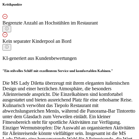
Kritikpunkte
Begrenzte Anzahl an Hochstühlen im Restaurant
Kein separater Kinderpool an Bord
KI-generiert aus Kundenbewertungen
"Ein stilvolles Schiff mit exzellentem Service und komfortablen Kabinen."
Die MS Lady Diletta überzeugt mit ihrem eleganten italienischen
Design und einer herzlichen Atmosphäre, die besonders
Alleinreisende anspricht. Die Einzelkabinen sind komfortabel
ausgestattet und bieten ausreichend Platz für eine erholsame Reise.
Kulinarisch verwöhnt das Tiepolo Restaurant mit
abwechslungsreichen Menüs, während die Panorama-Bar Tintoretto
unter dem Glasdach zum Verweilen einlädt. Ein kleiner
Fitnessbereich steht für sportliche Aktivitäten zur Verfügung.
Einziger Wermutstropfen: Die Auswahl an organisierten Aktivitäten
für Alleinreisende könnte vielfältiger sein. Insgesamt ist die MS
Lady Diletta eine hervorragende Wahl für Alleinreisende, die Wert