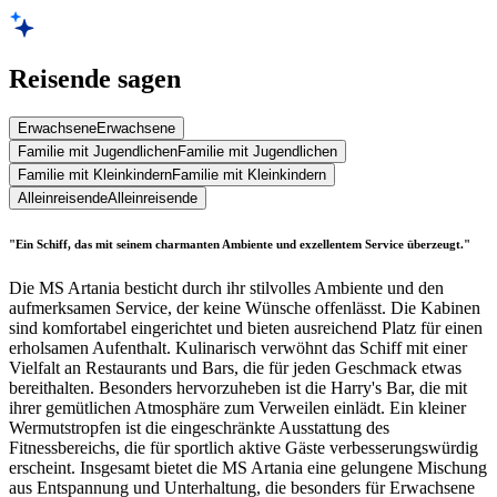
Reisende sagen
Erwachsene
Erwachsene
Familie mit Jugendlichen
Familie mit Jugendlichen
Familie mit Kleinkindern
Familie mit Kleinkindern
Alleinreisende
Alleinreisende
"Ein Schiff, das mit seinem charmanten Ambiente und exzellentem Service überzeugt."
Die MS Artania besticht durch ihr stilvolles Ambiente und den
aufmerksamen Service, der keine Wünsche offenlässt. Die Kabinen
sind komfortabel eingerichtet und bieten ausreichend Platz für einen
erholsamen Aufenthalt. Kulinarisch verwöhnt das Schiff mit einer
Vielfalt an Restaurants und Bars, die für jeden Geschmack etwas
bereithalten. Besonders hervorzuheben ist die Harry's Bar, die mit
ihrer gemütlichen Atmosphäre zum Verweilen einlädt. Ein kleiner
Wermutstropfen ist die eingeschränkte Ausstattung des
Fitnessbereichs, die für sportlich aktive Gäste verbesserungswürdig
erscheint. Insgesamt bietet die MS Artania eine gelungene Mischung
aus Entspannung und Unterhaltung, die besonders für Erwachsene