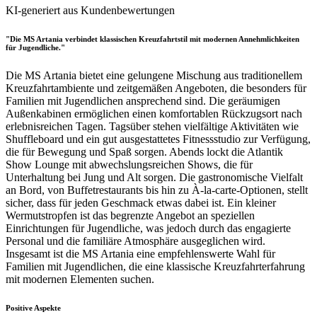
KI-generiert aus Kundenbewertungen
"Die MS Artania verbindet klassischen Kreuzfahrtstil mit modernen Annehmlichkeiten
für Jugendliche."
Die MS Artania bietet eine gelungene Mischung aus traditionellem
Kreuzfahrtambiente und zeitgemäßen Angeboten, die besonders für
Familien mit Jugendlichen ansprechend sind. Die geräumigen
Außenkabinen ermöglichen einen komfortablen Rückzugsort nach
erlebnisreichen Tagen. Tagsüber stehen vielfältige Aktivitäten wie
Shuffleboard und ein gut ausgestattetes Fitnessstudio zur Verfügung,
die für Bewegung und Spaß sorgen. Abends lockt die Atlantik
Show Lounge mit abwechslungsreichen Shows, die für
Unterhaltung bei Jung und Alt sorgen. Die gastronomische Vielfalt
an Bord, von Buffetrestaurants bis hin zu À-la-carte-Optionen, stellt
sicher, dass für jeden Geschmack etwas dabei ist. Ein kleiner
Wermutstropfen ist das begrenzte Angebot an speziellen
Einrichtungen für Jugendliche, was jedoch durch das engagierte
Personal und die familiäre Atmosphäre ausgeglichen wird.
Insgesamt ist die MS Artania eine empfehlenswerte Wahl für
Familien mit Jugendlichen, die eine klassische Kreuzfahrterfahrung
mit modernen Elementen suchen.
Positive Aspekte