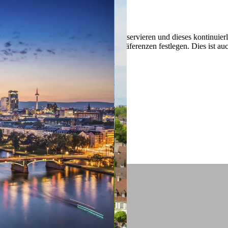
 ein verbessertes Nutzungserlebnis zu servieren und dieses kontinuier
sen” können Sie Ihre persönlichen Präferenzen festlegen. Dies ist au
.