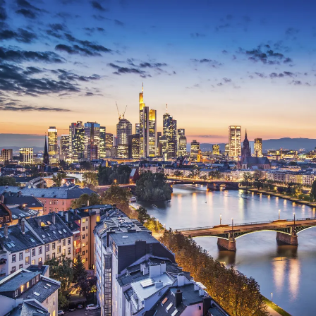
Nur notwendige Cookies
Unvergleichlich lecker
Mit dem Klick auf „geht klar” ermöglichen Sie uns Ihnen über Cookies
personalisierte Werbung und passende Angebote anzeigen. Über „anpas
Cookies” werden lediglich technisch notwendige Cookies gespeichert
Anpassen
Geht klar
Datenschutzerklärung
Cookierichtlinie
Impressum
« zurück
Ihre Cookie-Präferenzen verwalten
Wählen Sie, welche Cookies Sie auf check24.de akzeptieren.
Die Cookierichtlinie finden Sie
hier.
Notwendig