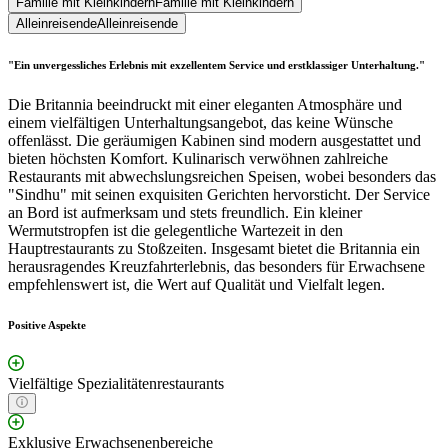
Familie mit Kleinkindern
Familie mit Kleinkindern
Alleinreisende
Alleinreisende
"Ein unvergessliches Erlebnis mit exzellentem Service und erstklassiger Unterhaltung."
Die Britannia beeindruckt mit einer eleganten Atmosphäre und
einem vielfältigen Unterhaltungsangebot, das keine Wünsche
offenlässt. Die geräumigen Kabinen sind modern ausgestattet und
bieten höchsten Komfort. Kulinarisch verwöhnen zahlreiche
Restaurants mit abwechslungsreichen Speisen, wobei besonders das
"Sindhu" mit seinen exquisiten Gerichten hervorsticht. Der Service
an Bord ist aufmerksam und stets freundlich. Ein kleiner
Wermutstropfen ist die gelegentliche Wartezeit in den
Hauptrestaurants zu Stoßzeiten. Insgesamt bietet die Britannia ein
herausragendes Kreuzfahrterlebnis, das besonders für Erwachsene
empfehlenswert ist, die Wert auf Qualität und Vielfalt legen.
Positive Aspekte
Vielfältige Spezialitätenrestaurants
Exklusive Erwachsenenbereiche