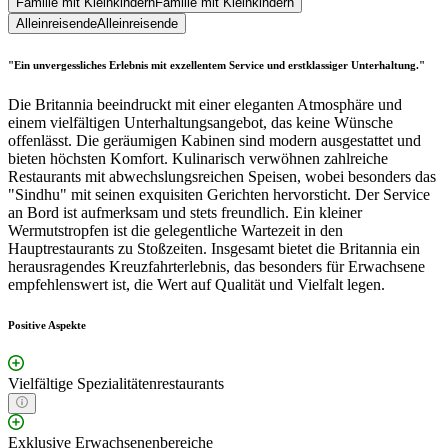
Familie mit Kleinkindern
Familie mit Kleinkindern
Alleinreisende
Alleinreisende
"Ein unvergessliches Erlebnis mit exzellentem Service und erstklassiger Unterhaltung."
Die Britannia beeindruckt mit einer eleganten Atmosphäre und
einem vielfältigen Unterhaltungsangebot, das keine Wünsche
offenlässt. Die geräumigen Kabinen sind modern ausgestattet und
bieten höchsten Komfort. Kulinarisch verwöhnen zahlreiche
Restaurants mit abwechslungsreichen Speisen, wobei besonders das
"Sindhu" mit seinen exquisiten Gerichten hervorsticht. Der Service
an Bord ist aufmerksam und stets freundlich. Ein kleiner
Wermutstropfen ist die gelegentliche Wartezeit in den
Hauptrestaurants zu Stoßzeiten. Insgesamt bietet die Britannia ein
herausragendes Kreuzfahrterlebnis, das besonders für Erwachsene
empfehlenswert ist, die Wert auf Qualität und Vielfalt legen.
Positive Aspekte
Vielfältige Spezialitätenrestaurants
Exklusive Erwachsenenbereiche