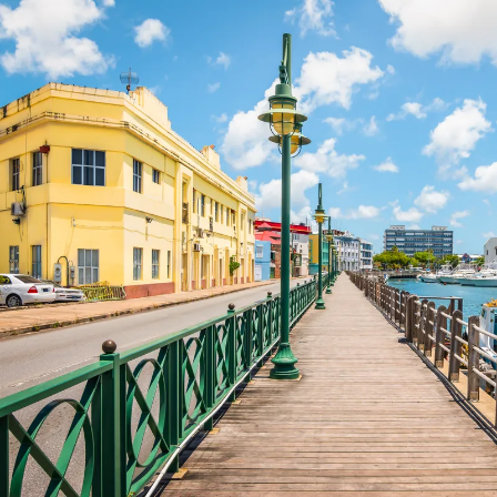
Nur notwendige Cookies
Unvergleichlich lecker
Mit dem Klick auf „geht klar” ermöglichen Sie uns Ihnen über Cookies
personalisierte Werbung und passende Angebote anzeigen. Über „anpas
Cookies” werden lediglich technisch notwendige Cookies gespeichert
Anpassen
Geht klar
Datenschutzerklärung
Cookierichtlinie
Impressum
« zurück
Ihre Cookie-Präferenzen verwalten
Wählen Sie, welche Cookies Sie auf check24.de akzeptieren.
Die Cookierichtlinie finden Sie
hier.
Notwendig