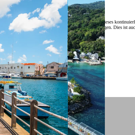
 ein verbessertes Nutzungserlebnis zu servieren und dieses kontinuier
sen” können Sie Ihre persönlichen Präferenzen festlegen. Dies ist au
.