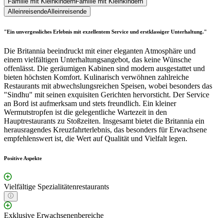
Familie mit Kleinkindern
Familie mit Kleinkindern
Alleinreisende
Alleinreisende
"Ein unvergessliches Erlebnis mit exzellentem Service und erstklassiger Unterhaltung."
Die Britannia beeindruckt mit einer eleganten Atmosphäre und
einem vielfältigen Unterhaltungsangebot, das keine Wünsche
offenlässt. Die geräumigen Kabinen sind modern ausgestattet und
bieten höchsten Komfort. Kulinarisch verwöhnen zahlreiche
Restaurants mit abwechslungsreichen Speisen, wobei besonders das
"Sindhu" mit seinen exquisiten Gerichten hervorsticht. Der Service
an Bord ist aufmerksam und stets freundlich. Ein kleiner
Wermutstropfen ist die gelegentliche Wartezeit in den
Hauptrestaurants zu Stoßzeiten. Insgesamt bietet die Britannia ein
herausragendes Kreuzfahrterlebnis, das besonders für Erwachsene
empfehlenswert ist, die Wert auf Qualität und Vielfalt legen.
Positive Aspekte
Vielfältige Spezialitätenrestaurants
Exklusive Erwachsenenbereiche