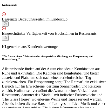
Kritikpunkte
Begrenzte Betreuungszeiten im Kinderclub
Eingeschränkte Verfügbarkeit von Hochstühlen in Restaurants
KI-generiert aus Kundenbewertungen
"Die Azura bietet Alleinreisenden eine perfekte Mischung aus Entspannung und
Unterhaltung."
Alleinreisende finden auf der Azura eine ideale Kombination aus
Ruhe und Aktivitäten. Die Kabinen sind komfortabel und bieten
ausreichend Platz, um sich nach einem erlebnisreichen Tag
zurückzuziehen. Für Entspannung sorgt 'The Retreat', ein exklusiver
Bereich nur für Erwachsene, der zum Sonnenbaden und Relaxen
einlädt. Kulinarisch verwöhnt die Azura mit einer Vielzahl von
Restaurants, darunter das 'Sindhu' mit indischer Fusionsküche und
'The Glass House', wo erlesene Weine und Tapas serviert werden.
Abends locken diverse Bars und Lounges mit Live-Musik und einer
angenehmen Atmosphäre. Ein kleiner Wermutstropfen ist die