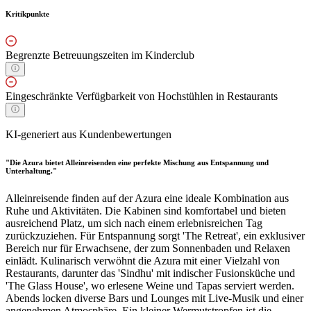
Kritikpunkte
Begrenzte Betreuungszeiten im Kinderclub
Eingeschränkte Verfügbarkeit von Hochstühlen in Restaurants
KI-generiert aus Kundenbewertungen
"Die Azura bietet Alleinreisenden eine perfekte Mischung aus Entspannung und
Unterhaltung."
Alleinreisende finden auf der Azura eine ideale Kombination aus
Ruhe und Aktivitäten. Die Kabinen sind komfortabel und bieten
ausreichend Platz, um sich nach einem erlebnisreichen Tag
zurückzuziehen. Für Entspannung sorgt 'The Retreat', ein exklusiver
Bereich nur für Erwachsene, der zum Sonnenbaden und Relaxen
einlädt. Kulinarisch verwöhnt die Azura mit einer Vielzahl von
Restaurants, darunter das 'Sindhu' mit indischer Fusionsküche und
'The Glass House', wo erlesene Weine und Tapas serviert werden.
Abends locken diverse Bars und Lounges mit Live-Musik und einer
angenehmen Atmosphäre. Ein kleiner Wermutstropfen ist die