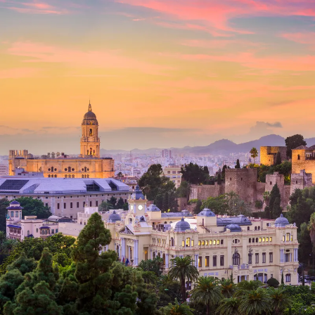
Nur notwendige Cookies
Unvergleichlich lecker
Mit dem Klick auf „geht klar” ermöglichen Sie uns Ihnen über Cookies
personalisierte Werbung und passende Angebote anzeigen. Über „anpas
Cookies” werden lediglich technisch notwendige Cookies gespeichert
Anpassen
Geht klar
Datenschutzerklärung
Cookierichtlinie
Impressum
« zurück
Ihre Cookie-Präferenzen verwalten
Wählen Sie, welche Cookies Sie auf check24.de akzeptieren.
Die Cookierichtlinie finden Sie
hier.
Notwendig