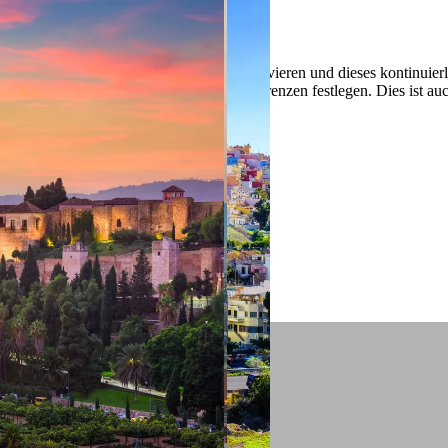
 ein verbessertes Nutzungserlebnis zu servieren und dieses kontinuier
sen” können Sie Ihre persönlichen Präferenzen festlegen. Dies ist au
.