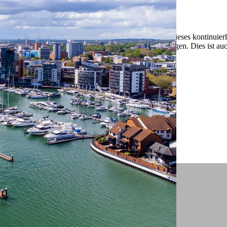
 ein verbessertes Nutzungserlebnis zu servieren und dieses kontinuier
sen” können Sie Ihre persönlichen Präferenzen festlegen. Dies ist au
.