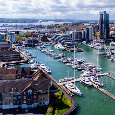
Nur notwendige Cookies
Unvergleichlich lecker
Mit dem Klick auf „geht klar” ermöglichen Sie uns Ihnen über Cookies
personalisierte Werbung und passende Angebote anzeigen. Über „anpas
Cookies” werden lediglich technisch notwendige Cookies gespeichert
Anpassen
Geht klar
Datenschutzerklärung
Cookierichtlinie
Impressum
« zurück
Ihre Cookie-Präferenzen verwalten
Wählen Sie, welche Cookies Sie auf check24.de akzeptieren.
Die Cookierichtlinie finden Sie
hier.
Notwendig