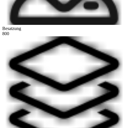
Besatzung
800