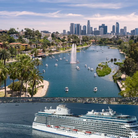
Nur notwendige Cookies
Unvergleichlich lecker
Mit dem Klick auf „geht klar” ermöglichen Sie uns Ihnen über Cookies
personalisierte Werbung und passende Angebote anzeigen. Über „anpas
Cookies” werden lediglich technisch notwendige Cookies gespeichert
Anpassen
Geht klar
Datenschutzerklärung
Cookierichtlinie
Impressum
« zurück
Ihre Cookie-Präferenzen verwalten
Wählen Sie, welche Cookies Sie auf check24.de akzeptieren.
Die Cookierichtlinie finden Sie
hier.
Notwendig