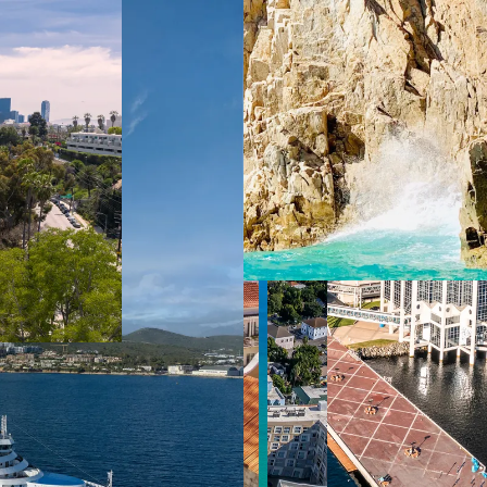
 ein verbessertes Nutzungserlebnis zu servieren und dieses kontinuier
sen” können Sie Ihre persönlichen Präferenzen festlegen. Dies ist au
.